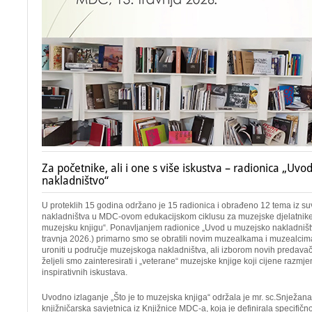
Za početnike, ali i one s više iskustva – radionica „Uv
nakladništvo“
U proteklih 15 godina održano je 15 radionica i obrađeno 12 tema iz
nakladništva u MDC-ovom edukacijskom ciklusu za muzejske djelatnike 
muzejsku knjigu“. Ponavljanjem radionice „Uvod u muzejsko nakladniš
travnja 2026.) primarno smo se obratili novim muzealkama i muzealci
uroniti u područje muzejskoga nakladništva, ali izborom novih predavač
željeli smo zainteresirati i „veterane“ muzejske knjige koji cijene razmjen
inspirativnih iskustava.
Uvodno izlaganje „Što je to muzejska knjiga“ održala je mr. sc.Snježan
knjižničarska savjetnica iz Knjižnice MDC-a, koja je definirala specifičn