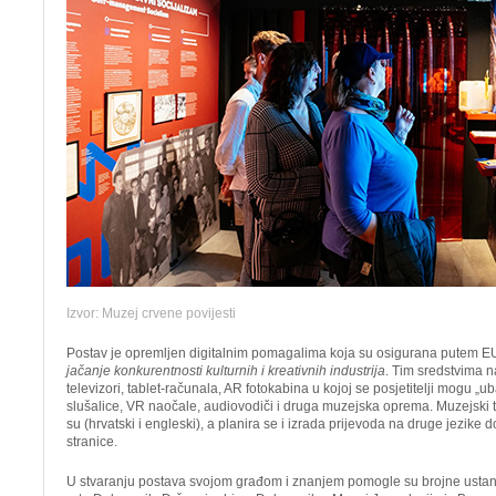
Izvor: Muzej crvene povijesti
Postav je opremljen digitalnim pomagalima koja su osigurana putem E
jačanje konkurentnosti kulturnih i kreativnih industrija
. Tim sredstvima na
televizori, tablet-računala, AR fotokabina u kojoj se posjetitelji mogu „uba
slušalice, VR naočale, audiovodiči i druga muzejska oprema. Muzejski t
su (hrvatski i engleski), a planira se i izrada prijevoda na druge jezik
stranice.
U stvaranju postava svojom građom i znanjem pomogle su brojne ust