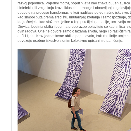
razvoj pojedinca. Pojedini motivi, poput pijetla kao znaka buđenja, src
i intelekta, ili zmije koja kroz cikluse hibernacije i obnavljanja utjelovljuj
upućuju na procese transformacije koji nadilaze pojedinačno iskustvo. L
kao simbol puta prema središtu, unutarnjeg kretanja i samospoznaje, dok
ideju čovjeka kao složene cjeline u kojoj su tijelo, emocije, um i volja 
Djevica, boginja obilja i boginja preobrazbe pojavljuju se kao tri lica ist
ovih radova. One ne govore samo o fazama života, nego i o različitim r
duši i tijelu. Kroz jednostavne oblike poput ovala, trokuta i linije umjetnic
povezuje osobno iskustvo s onim kolektivno upisanim u pamćenje.