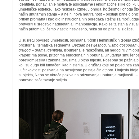
identiteta, ponavljanje motiva te asocijativne i enigmatične slike obliku
umjetničke estetike. Tako raskorak između onoga što želimo i onoga što
naših unutarnjih stanja – a ne njihova neutralnost – postaju bitne dioni
pritom promatra i kao dio institucionalnih poredaka i težnji za moći, gd
pretvoriti u sredstvo nadmetanja i manipulacije. Kako se ta stanja vizuali
način pritom uplićemo vlastito nesvjesno, neka su od pitanja izložbe.
U susretu povijesti umjetnosti, psihoanalitičkih i feminističkih teorija izlo
prostorna i tematska segmenta:
Bezdan nesvjesnog
,
Nismo gospodari u 
drugog – drama identiteta
. Ispunjena je raskošnim, ali nedodirljivim ob
krajolicima psihe, prizorima emocionalnih pobuna. Unutarnja smušenost
poretkom jezika i zakona, zauzimaju bitno mjesto. Posebna se pažnja 
koji su dugo bili tumačeni kao histerija. U društvu koje od pojedinca za
i učinkovitost, pozivanje na nesvjesno postaje čin otpora. Umjesto ideje 
subjekta, Nebo se okreće poziva na priznavanje unutarnje ranjivosti i 
ponovno začaravanje svijeta.