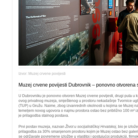
Izvor: Muzej crvene povijesti
Muzej crvene povijesti Dubrovnik – ponovno otvorena 
U Dubrovniku je ponovno otvoren Muzej crvene povijesti, drugi puta u kr
ovog privatnog muzeja, smještenog u prostoru nekadašnje Tvornice ugl
(TUP) u Gružu. Naime, zbog izvanrednih okolnosti u kojima se Muzej na
temeljem novog ugovora o najmu prostora ostao bez približno 100 m² i
je prilagodba stalnog postava.
Prvi postav muzeja, nazvan
Život u socijalističkoj Hrvatskoj
, bio je izlo
prilagodba za 30% smanjenom prostoru kojim je Muzej ostao bez galeri
se održavale povremene izložbe u vlastitoj i gostujućoj produkciji, filmsk