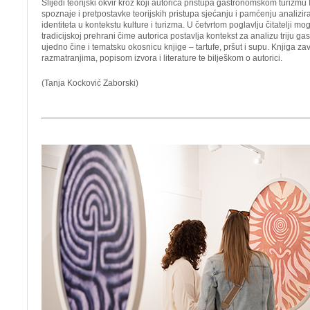
Slijedi teorijski okvir kroz koji autorica pristupa gastronomskom turizmu 
spoznaje i pretpostavke teorijskih pristupa sjećanju i pamćenju analizir
identiteta u kontekstu kulture i turizma. U četvrtom poglavlju čitatelji mo
tradicijskoj prehrani čime autorica postavlja kontekst za analizu triju ga
ujedno čine i tematsku okosnicu knjige – tartufe, pršut i supu. Knjiga z
razmatranjima, popisom izvora i literature te bilješkom o autorici.
(Tanja Kocković Zaborski)