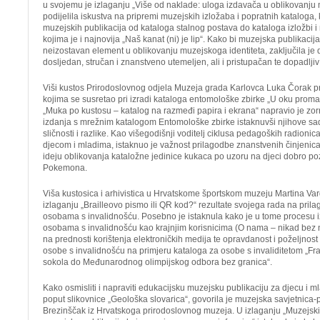
u svojemu je izlaganju „Više od naklade: uloga izdavača u oblikovanju 
podijelila iskustva na pripremi muzejskih izložaba i popratnih kataloga, k
muzejskih publikacija od kataloga stalnog postava do kataloga izložbi 
kojima je i najnovija „Naš kanat (ni) je lip“. Kako bi muzejska publikacija 
neizostavan element u oblikovanju muzejskoga identiteta, zaključila je d
dosljedan, stručan i znanstveno utemeljen, ali i pristupačan te dopadljiv
Viši kustos Prirodoslovnog odjela Muzeja grada Karlovca Luka Čorak pr
kojima se susretao pri izradi kataloga entomološke zbirke „U oku promat
„Muka po kustosu – katalog na razmeđi papira i ekrana“ napravio je zo
izdanja s mrežnim katalogom Entomološke zbirke istaknuvši njihove sad
sličnosti i razlike. Kao višegodišnji voditelj ciklusa pedagoških radionic
djecom i mladima, istaknuo je važnost prilagodbe znanstvenih činjenica c
ideju oblikovanja kataložne jedinice kukaca po uzoru na djeci dobro poz
Pokemona.
Viša kustosica i arhivistica u Hrvatskome športskom muzeju Martina Var
izlaganju „Brailleovo pismo ili QR kod?“ rezultate svojega rada na pril
osobama s invalidnošću. Posebno je istaknula kako je u tome procesu i
osobama s invalidnošću kao krajnjim korisnicima (O nama – nikad bez na
na prednosti korištenja elektroničkih medija te opravdanost i poželjnost
osobe s invalidnošću na primjeru kataloga za osobe s invaliditetom „Fr
sokola do Međunarodnog olimpijskog odbora bez granica“.
Kako osmisliti i napraviti edukacijsku muzejsku publikaciju za djecu i m
poput slikovnice „Geološka slovarica“, govorila je muzejska savjetnica-
Brezinščak iz Hrvatskoga prirodoslovnog muzeja. U izlaganju „Muzejski 