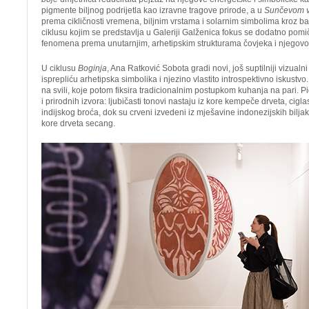
pigmente biljnog podrijetla kao izravne tragove prirode, a u
Sunčevom v
prema cikličnosti vremena, biljnim vrstama i solarnim simbolima kroz ba
ciklusu kojim se predstavlja u Galeriji Galženica fokus se dodatno pom
fenomena prema unutarnjim, arhetipskim strukturama čovjeka i njegov
U ciklusu
Boginja
, Ana Ratković Sobota gradi novi, još suptilniji vizualn
isprepliću arhetipska simbolika i njezino vlastito introspektivno iskust
na svili, koje potom fiksira tradicionalnim postupkom kuhanja na pari. Pi
i prirodnih izvora: ljubičasti tonovi nastaju iz kore kempeče drveta, ciglas
indijskog broća, dok su crveni izvedeni iz mješavine indonezijskih bilja
kore drveta secang.