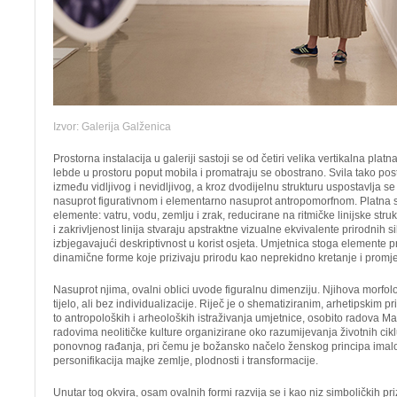
Izvor: Galerija Galženica
Prostorna instalacija u galeriji sastoji se od četiri velika vertikalna plat
lebde u prostoru poput mobila i promatraju se obostrano. Svila tako p
između vidljivog i nevidljivog, a kroz dvodijelnu strukturu uspostavlja se
nasuprot figurativnom i elementarno nasuprot antropomorfnom. Platna 
elemente: vatru, vodu, zemlju i zrak, reducirane na ritmičke linijske stru
i zakrivljenost linija stvaraju apstraktne vizualne ekvivalente prirodnih si
izbjegavajući deskriptivnost u korist osjeta. Umjetnica stoga elemente p
dinamične forme koje prizivaju prirodu kao neprekidno kretanje i promj
Nasuprot njima, ovalni oblici uvode figuralnu dimenziju. Njihova morfol
tijelo, ali bez individualizacije. Riječ je o shematiziranim, arhetipskim p
to antropoloških i arheoloških istraživanja umjetnice, osobito radova Ma
radovima neolitičke kulture organizirane oko razumijevanja životnih ciklu
ponovnog rađanja, pri čemu je božansko načelo ženskog principa imalo
personifikacija majke zemlje, plodnosti i transformacije.
Unutar tog okvira, osam ovalnih formi razvija se i kao niz simboličkih pri