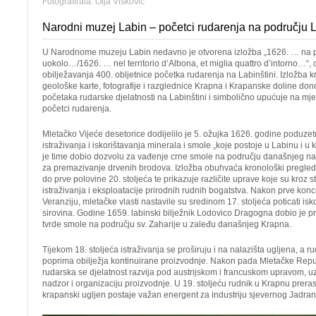
Fotografirala: Olja Višković
Narodni muzej Labin – početci rudarenja na području 
U Narodnome muzeju Labin nedavno je otvorena izložba „1626. … na pod
uokolo…/1626. … nel territorio d’Albona, et miglia quattro d’intorno…“
obilježavanja 400. obljetnice početka rudarenja na Labinštini. Izložba 
geološke karte, fotografije i razglednice Krapna i Krapanske doline dono
početaka rudarske djelatnosti na Labinštini i simbolično upućuje na mj
početci rudarenja.
Mletačko Vijeće desetorice dodijelilo je 5. ožujka 1626. godine poduzet
istraživanja i iskorištavanja minerala i smole „koje postoje u Labinu i u k
je time dobio dozvolu za vađenje crne smole na području današnjeg nase
za premazivanje drvenih brodova. Izložba obuhvaća kronološki pregled
do prve polovine 20. stoljeća te prikazuje različite uprave koje su kroz 
istraživanja i eksploatacije prirodnih rudnih bogatstva. Nakon prve konc
Veranziju, mletačke vlasti nastavile su sredinom 17. stoljeća poticati is
sirovina. Godine 1659. labinski bilježnik Lodovico Dragogna dobio je pr
tvrde smole na području sv. Zaharije u zaleđu današnjeg Krapna.
Tijekom 18. stoljeća istraživanja se proširuju i na nalazišta ugljena, a 
poprima obilježja kontinuirane proizvodnje. Nakon pada Mletačke Rep
rudarska se djelatnost razvija pod austrijskom i francuskom upravom, uz
nadzor i organizaciju proizvodnje. U 19. stoljeću rudnik u Krapnu preras
krapanski ugljen postaje važan energent za industriju sjevernog Jadran