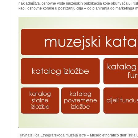
nakladništva, osnovne vrste muzejskih publikacija koje obuhvaćaju i tis
kao i osnovne korake u postizanju cilja – od planiranja do marketinga 
Ravnateljica Etnografskoga muzeja Istre – Museo etnorafico dell' Istria u 