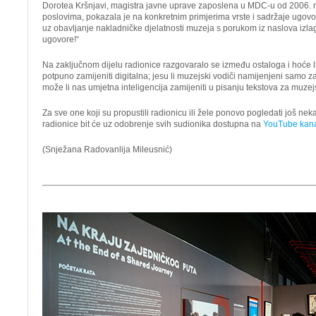
Dorotea Kršnjavi, magistra javne uprave zaposlena u MDC-u od 2006.
poslovima, pokazala je na konkretnim primjerima vrste i sadržaje ugovo
uz obavljanje nakladničke djelatnosti muzeja s porukom iz naslova izla
ugovore!“
Na zaključnom dijelu radionice razgovaralo se između ostaloga i hoće l
potpuno zamijeniti digitalna; jesu li muzejski vodiči namijenjeni samo z
može li nas umjetna inteligencija zamijeniti u pisanju tekstova za muzej
Za sve one koji su propustili radionicu ili žele ponovo pogledati još ne
radionice bit će uz odobrenje svih sudionika dostupna na
YouTube kan
(Snježana Radovanlija Mileusnić)