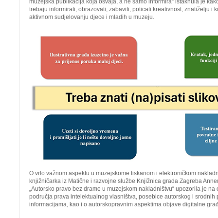
muzejska publikacija koja osvaja, a ne samo informira“ istaknula je kak
trebaju informirati, obrazovati, zabaviti, poticati kreativnost, znatiželju i k
aktivnom sudjelovanju djece i mladih u muzeju.
O vrlo važnom aspektu u muzejskome tiskanom i elektroničkom nakladniš
knjižničarka iz Matične i razvojne službe Knjižnica grada Zagreba Ann
„Autorsko pravo bez drame u muzejskom nakladništvu“ upozorila je na
područja prava intelektualnog vlasništva, posebice autorskog i srodnih
informacijama, kao i o autorskopravnim aspektima objave digitalne građ