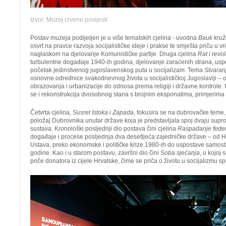
Izvor: Muzej crvene povijesti
Postav muzeja podijeljen je u više tematskih cjelina - uvodna
Bauk kruž
osvrt na pravce razvoja socijalističke ideje i prakse te smješta priču u v
naglaskom na djelovanje Komunističke partije. Druga cjelina
Rat i revol
turbulentne događaje 1940-ih godina, djelovanje zaraćenih strana, usp
početak jedinstvenog jugoslavenskog puta u socijalizam. Tema
Stvaran
osnovne odrednice svakodnevnog života u socijalističkoj Jugoslaviji – 
obrazovanja i urbanizacije do odnosa prema religiji i državne kontrole. 
se i rekonstrukcija dvosobnog stana s brojnim eksponatima, primjerima 
Četvrta cjelina,
Susret Istoka i Zapada
, fokusira se na dubrovačke teme, 
položaj Dubrovnika unutar države koja je predstavljala spoj dvaju supro
sustava. Kronološki posljednji dio postava čini cjelina
Raspadanje feder
događaje i procese posljednja dva desetljeća zajedničke države – od H
Ustava, preko ekonomske i političke krize 1980-ih do uspostave samost
godine. Kao i u starom postavu, završni dio čini
Soba sjećanja
, u kojoj 
priče donatora iz cijele Hrvatske, čime se priča o životu u socijalizmu 