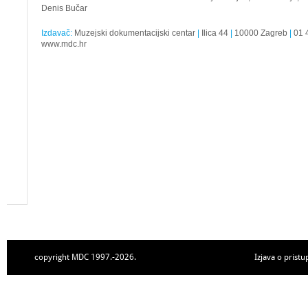
Denis Bučar
Izdavač:
Muzejski dokumentacijski centar
|
Ilica 44
|
10000 Zagreb
|
01 
www.mdc.hr
copyright MDC 1997.-2026.
Izjava o pristu