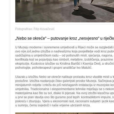
Fotografirao: Filip Kovačević
„Nebo se okreće“ – putovanje kroz „nesvjesno“ u rij
U Muzeju moderne i suvremene umjetnosti u Rijeci može se razgledati
ovo nije još jedna izložba o nadrealizmu
koja posjetitelje vodi kroz pu
sadržajima u umjetničkom radu – od potisnutih misli, sjećanja, nagona,
konflikata koji se pojavljuju kao simboli, metafore, izobličenja, praznine
eksplozije. Kustosice izložbe su Kristina Barišić i Ksenija Orelj, a stručni
psihologije, psihoterapeut i grupni analitičar Ivo Matulić.
Ulazak u izložbu
Nebo se okreće
nalikuje prolasku kroz vlastite misli u 
poslušne. Izložba nastanjuje čitav galerijski prostor Muzeja. Sačinjava j
minijaturnih reljefa i crteža do još neizlaganih instalacija iz muzejske k
umjetnika. Tradicionalne i eksperimentalne tehnike miješaju se s neko
materijalima kao što su sol, dlake ili pijesak. Na ovoj izložbi klasična u
u prvi se plan stavlja ono što guramo pod tepih: kontradiktorni impulsi, str
pokreću i zbunjuju. Vjera u ekonomski rast, racionalni subjekt i jezik k
u sumnju, čemu svjedoči i naše vrijeme ubrzanih kriza.