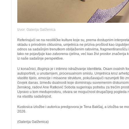
Izvor: Galerija Galženica
Referirajući se na neolitičke kulture koje su, prema dostupnim interpretac
skladu s prirodnim ciklusima, umjetnica ne priziva prošlost kao izgublje
odnos sa sadašnjim trenutkom obilježenim ratovima, fragmentiranošću i
tako ne pojavljuje kao zatvorena cjelina, već kao živi prostor značenja k
iz naše sadašnje perspektive.
U konačnici,
Boginja
je i intimno istraživanje identiteta. Osam ovalnih f
autoportreti, u unutarnjem, procesualnom smislu. Umjetnica kroz arhet
vlastito tijelo, emocije i misaone strukture, pokušavajući razumjeti što znač
čovjek danas. Između dualnosti koje dominiraju suvremenim diskursom,
ženskog, radovi Ane Ratković Sobota sugeriraju potrebu za trećim prost
Upravo u tom međuprostoru, otvara se mogućnost drugačijeg pogleda ne
na vlastitu sadašnjost.
Kustosica izložbe i autorica predgovora je Tena Bakšaj, a izložba se mo
2026.
(Galerija Galženica)