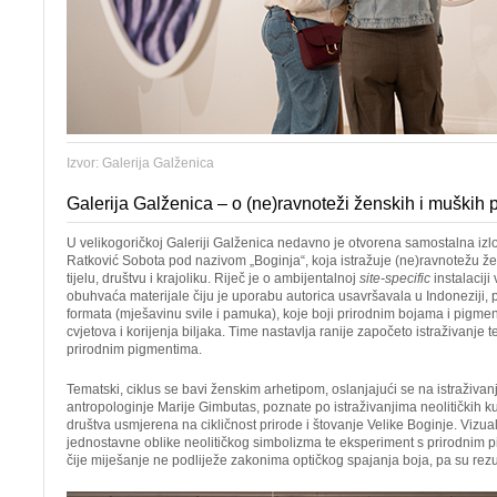
Izvor: Galerija Galženica
Galerija Galženica – o (ne)ravnoteži ženskih i muških 
U velikogoričkoj Galeriji Galženica nedavno je otvorena samostalna izl
Ratković Sobota pod nazivom „Boginja“, koja istražuje (ne)ravnotežu že
tijelu, društvu i krajoliku. Riječ je o ambijentalnoj
site-specific
instalaciji
obuhvaća materijale čiju je uporabu autorica usavršavala u Indoneziji, pr
formata (mješavinu svile i pamuka), koje boji prirodnim bojama i pigmen
cvjetova i korijenja biljaka. Time nastavlja ranije započeto istraživanje t
prirodnim pigmentima.
Tematski, ciklus se bavi ženskim arhetipom, oslanjajući se na istraživanj
antropologinje Marije Gimbutas, poznate po istraživanjima neolitičkih kul
društva usmjerena na cikličnost prirode i štovanje Velike Boginje. Vizual
jednostavne oblike neolitičkog simbolizma te eksperiment s prirodnim p
čije miješanje ne podliježe zakonima optičkog spajanja boja, pa su rezul