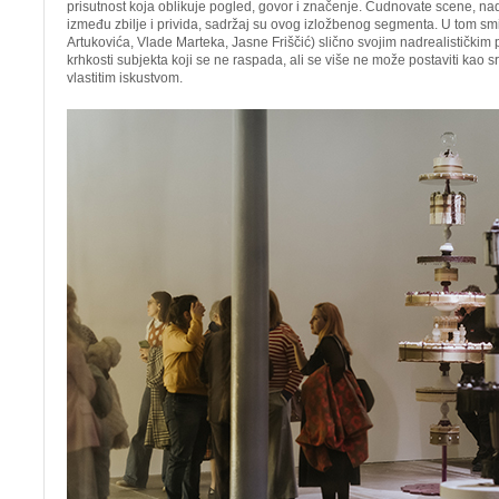
prisutnost koja oblikuje pogled, govor i značenje. Čudnovate scene, nadre
između zbilje i privida, sadržaj su ovog izložbenog segmenta. U tom smis
Artukovića, Vlade Marteka, Jasne Friščić) slično svojim nadrealističkim
krhkosti subjekta koji se ne raspada, ali se više ne može postaviti kao s
vlastitim iskustvom.