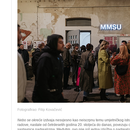
Fotografirao: Filip Kovačević
Nebo se okreće
izdvaja nesvjesno kao neiscrpnu temu umjetničkog istra
radove, nastale od četrdesetih godina 20. stoljeća do danas, povezuju 
sastavnice nadrealizma. Međutim, ovo nije još jedna izložba o nadrealiz