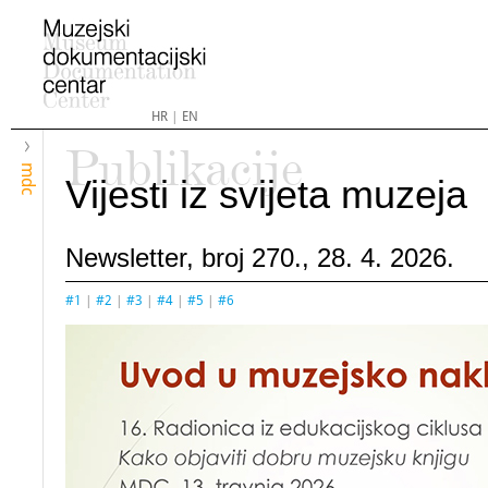
HR
|
EN
Publikacije
mdc
Vijesti iz svijeta muzeja
Newsletter, broj 270., 28. 4. 2026.
#1
|
#2
|
#3
|
#4
|
#5
|
#6