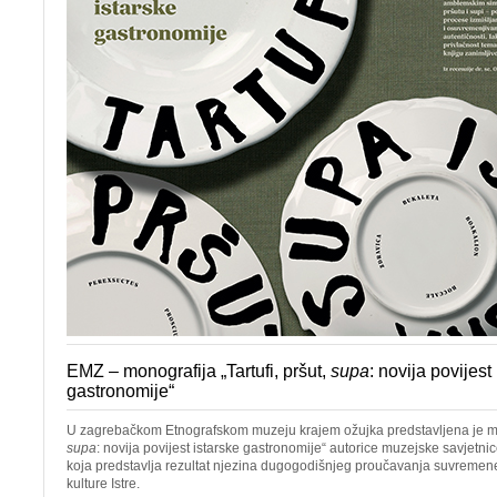
EMZ – monografija „Tartufi, pršut,
supa
: novija povijest
gastronomije“
U zagrebačkom Etnografskom muzeju krajem ožujka predstavljena je mono
supa
: novija povijest istarske gastronomije“ autorice muzejske savjetni
koja predstavlja rezultat njezina dugogodišnjeg proučavanja suvremene
kulture Istre.