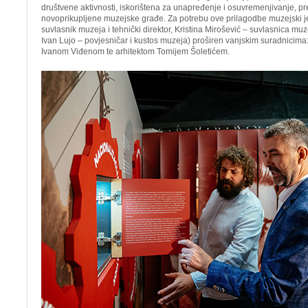
društvene aktivnosti, iskorištena za unapređenje i osuvremenjivanje, pr
novoprikupljene muzejske građe. Za potrebu ove prilagodbe muzejski je 
suvlasnik muzeja i tehnički direktor, Kristina Mirošević – suvlasnica muze
Ivan Lujo – povjesničar i kustos muzeja) proširen vanjskim suradnicima
Ivanom Viđenom te arhitektom Tomijem Šoletićem.