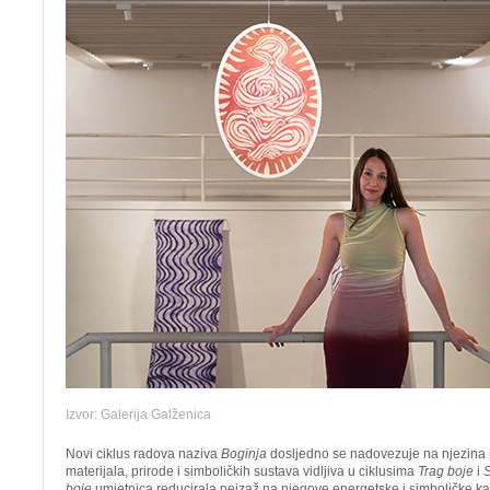
Izvor: Galerija Galženica
Novi ciklus radova naziva
Boginja
dosljedno se nadovezuje na njezina r
materijala, prirode i simboličkih sustava vidljiva u ciklusima
Trag boje
i
S
boje
umjetnica reducirala pejzaž na njegove energetske i simboličke kara