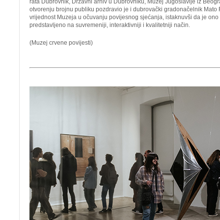
rata Dubrovnik, Državni arhiv u Dubrovniku, Muzej Jugoslavije iz Beo
otvorenju brojnu publiku pozdravio je i dubrovački gradonačelnik Mato F
vrijednost Muzeja u očuvanju povijesnog sjećanja, istaknuvši da je on
predstavljeno na suvremeniji, interaktivniji i kvalitetniji način.
(Muzej crvene povijesti)