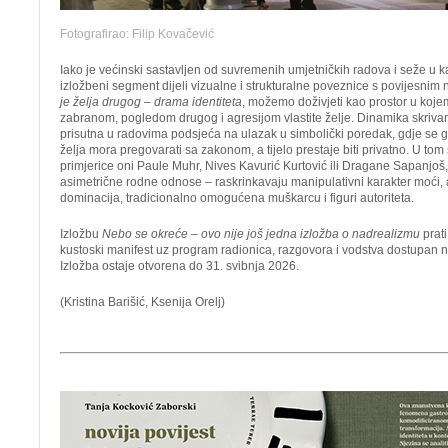
Fotografirao: Filip Kovačević
Iako je većinski sastavljen od suvremenih umjetničkih radova i seže u ka
izložbeni segment dijeli vizualne i strukturalne poveznice s povijesni
je želja drugog – drama identiteta
, možemo doživjeti kao prostor u koje
zabranom, pogledom drugog i agresijom vlastite želje. Dinamika skrivan
prisutna u radovima podsjeća na ulazak u simbolički poredak, gdje se gu
želja mora pregovarati sa zakonom, a tijelo prestaje biti privatno. U tom
primjerice oni Paule Muhr, Nives Kavurić Kurtović ili Dragane Sapanjo
asimetrične rodne odnose – raskrinkavaju manipulativni karakter moći, 
dominacija, tradicionalno omogućena muškarcu i figuri autoriteta.
Izložbu
Nebo se okreće – ovo nije još jedna izložba o nadrealizmu
prati
kustoski manifest uz program radionica, razgovora i vodstva dostupan 
Izložba ostaje otvorena do 31. svibnja 2026.
(Kristina Barišić, Ksenija Orelj)