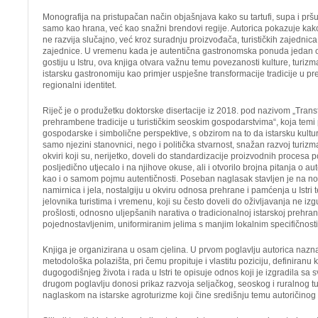
Monografija na pristupačan način objašnjava kako su tartufi, supa i pršut
samo kao hrana, već kao snažni brendovi regije. Autorica pokazuje kako
ne razvija slučajno, već kroz suradnju proizvođača, turističkih zajednica, 
zajednice. U vremenu kada je autentična gastronomska ponuda jedan o
gostiju u Istru, ova knjiga otvara važnu temu povezanosti kulture, turizma 
istarsku gastronomiju kao primjer uspješne transformacije tradicije u pr
regionalni identitet.
Riječ je o produžetku doktorske disertacije iz 2018. pod nazivom „Trans
prehrambene tradicije u turističkim seoskim gospodarstvima“, koja temi p
gospodarske i simbolične perspektive, s obzirom na to da istarsku kultu
samo njezini stanovnici, nego i politička stvarnost, snažan razvoj turizma
okviri koji su, nerijetko, doveli do standardizacije proizvodnih procesa p
posljedično utjecalo i na njihove okuse, ali i otvorilo brojna pitanja o au
kao i o samom pojmu autentičnosti. Poseban naglasak stavljen je na no
namirnica i jela, nostalgiju u okviru odnosa prehrane i pamćenja u Istri
jelovnika turistima i vremenu, koji su često doveli do oživljavanja ne i
prošlosti, odnosno uljepšanih narativa o tradicionalnoj istarskoj prehra
pojednostavljenim, uniformiranim jelima s manjim lokalnim specifičnost
Knjiga je organizirana u osam cjelina. U prvom poglavlju autorica naznač
metodološka polazišta, pri čemu propituje i vlastitu poziciju, definiran
dugogodišnjeg života i rada u Istri te opisuje odnos koji je izgradila sa
drugom poglavlju donosi prikaz razvoja seljačkog, seoskog i ruralnog tu
naglaskom na istarske agroturizme koji čine središnju temu autoričinog 