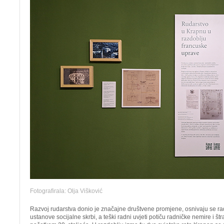
Fotografirala: Olja Višković
Razvoj rudarstva donio je značajne društvene promjene, osnivaju se rad
ustanove socijalne skrbi, a teški radni uvjeti potiču radničke nemire i štr