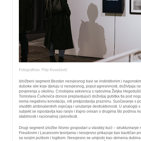
Fotografirao: Filip Kovačević
Izložbeni segment
Bezdan nesvjesnog
bavi se instinktivnim i nagonsk
duboke sile koje djeluju iz nesvjesnog, poput agresivnosti, doživljaja r
povjerenja u okolinu. Crnobijela sekvenca s radovima Željka Hegedušića
Tomislava Ćurkovića donosi preplavljujući doživljaj gubitka tla pod n
nema negativnu konotaciju, niti pretpostavlja prazninu. Suočavanje s 
vlastitih ambivalentnih osjećaja i unutarnje destruktivnosti. U analogiji
subjekt se ispostavlja kao ranjiv i trajno ovisan o drugima što podriva m
stabilnosti i racionalnoj cjelovitosti.
Drugi segment izložbe
Nismo gospodari u vlastitoj kući – strukturiranje
Freudovim i Lacanovim teorijama i nesvjesno prikazuje kao kaotičan prost
sa svojim jezikom i logikom. Nesvjesno se umjesto kao skrivena dubina,