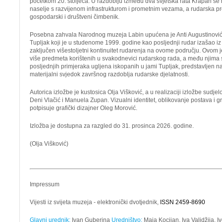
početkom 20. stoljeća. U razdoblju između dva svjetska rata Krapan se 
naselje s razvijenom infrastrukturom i prometnim vezama, a rudarska p
gospodarski i društveni čimbenik.
Posebna zahvala Narodnog muzeja Labin upućena je Anti Augustinović
Tupljak koji je u studenome 1999. godine kao posljednji rudar izašao iz
zaključen višestoljetni kontinuitet rudarenja na ovome području. Ovom
više predmeta korištenih u svakodnevici rudarskog rada, a među njima s
posljednjih primjeraka ugljena iskopanih u jami Tupljak, predstavljen na
materijalni svjedok završnog razdoblja rudarske djelatnosti.
Autorica izložbe je kustosica Olja Višković, a u realizaciji izložbe sudjel
Deni Vlačić i Manuela Zupan. Vizualni identitet, oblikovanje postava i g
potpisuje grafički dizajner Oleg Morović.
Izložba je dostupna za razgled do 31. prosinca 2026. godine.
(Olja Višković)
Impressum
Vijesti iz svijeta muzeja - elektronički dvotjednik,
ISSN 2459-8690
Glavni urednik:
Ivan Guberina
Uredništvo:
Maja Kocijan, Iva Validžija, 