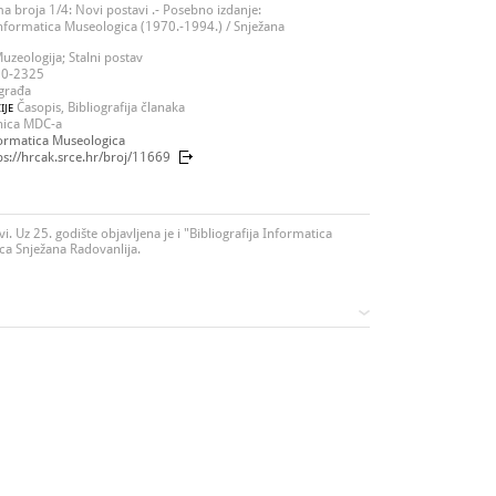
a broja 1/4: Novi postavi .- Posebno izdanje:
 Informatica Museologica (1970.-1994.) / Snježana
uzeologija; Stalni postav
0-2325
građa
Časopis, Bibliografija članaka
IJE
nica MDC-a
ormatica Museologica
ps://hrcak.srce.hr/broj/11669
. Uz 25. godište objavljena je i "Bibliografija Informatica
ca Snježana Radovanlija.