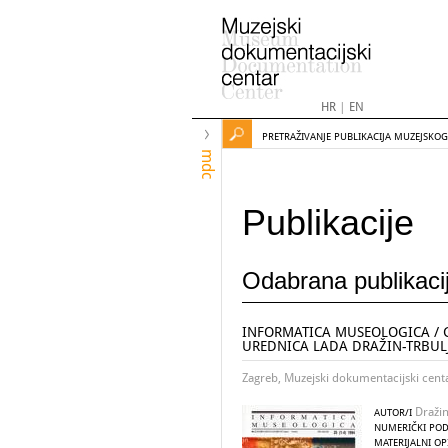
HR
|
EN
PRETRAŽIVANJE PUBLIKACIJA MUZEJSKO
mdc
Publikacije
Odabrana publikaci
INFORMATICA MUSEOLOGICA / 
UREDNICA LADA DRAŽIN-TRBUL
Zagreb, Muzejski dokumentacijski cent
Dražin
AUTOR/I
NUMERIČKI POD
MATERIJALNI OP