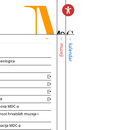
muzeji
kalendar
seologica
je
rinova MDC-a
nost hrvatskih muzeja i
kacija MDC-a