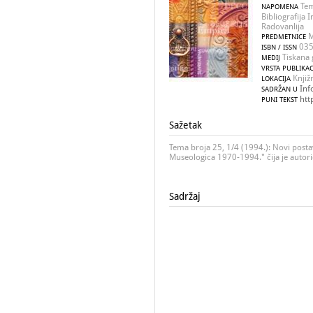
Tem
NAPOMENA
Bibliografija
Radovanlija
M
PREDMETNICE
035
ISBN / ISSN
Tiskana 
MEDIJ
VRSTA PUBLIKAC
Knjiž
LOKACIJA
Inf
SADRŽAN U
htt
PUNI TEKST
Sažetak
Tema broja 25, 1/4 (1994.): Novi postavi
Museologica 1970-1994." čija je autori
Sadržaj