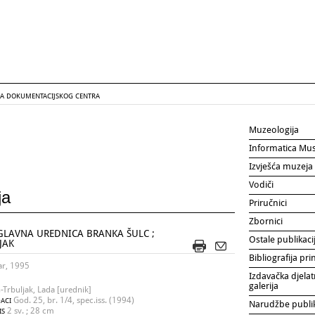
GA DOKUMENTACIJSKOG CENTRA
Muzeologija
Informatica Mu
Izvješća muzeja
Vodiči
ja
Priručnici
Zbornici
GLAVNA UREDNICA BRANKA ŠULC ;
Ostale publikaci
JAK
Bibliografija p
ar, 1995
Izdavačka djelat
galerija
-Trbuljak, Lada [urednik]
God. 25, br. 1/4, spec.iss. (1994)
ACI
Narudžbe publi
2 sv. ; 28 cm
IS