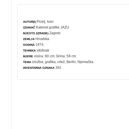
Picelj, Ivan
AUTOR(I)
Kabinet grafike JAZU
IZDAVAČ
Zagreb
MJESTO (IZRADE)
Hrvatska
ZEMLJA
1974.
GODINA
sitotisak
TEHNIKA
visina: 80 cm; širina: 58 cm
MJERE
izložba
,
grafika
,
crtež
, Berlin, Njemačka
TEMA
392
INVENTARNA OZNAKA