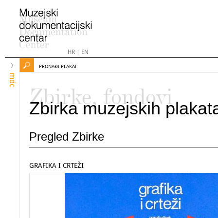
HR
|
EN
PRONAĐI PLAKAT
mdc
Zbirke, fondovi
Zbirka muzejskih plakat
Pregled Zbirke
GRAFIKA I CRTEŽI