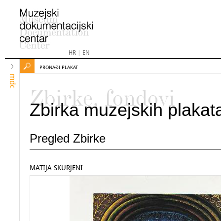
HR
|
EN
PRONAĐI PLAKAT
mdc
Zbirke, fondovi
Zbirka muzejskih plakat
Pregled Zbirke
MATIJA SKURJENI