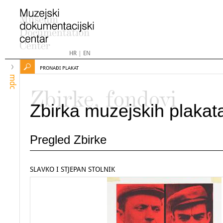
HR
|
EN
PRONAĐI PLAKAT
mdc
Zbirke, fondovi
Zbirka muzejskih plakat
Pregled Zbirke
SLAVKO I STJEPAN STOLNIK