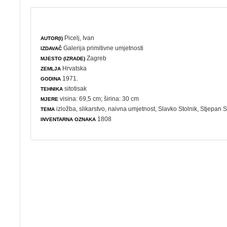
Picelj, Ivan
AUTOR(I)
Galerija primitivne umjetnosti
IZDAVAČ
Zagreb
MJESTO (IZRADE)
Hrvatska
ZEMLJA
1971.
GODINA
sitotisak
TEHNIKA
visina: 69,5 cm; širina: 30 cm
MJERE
izložba
,
slikarstvo
,
naivna umjetnost
, Slavko Stolnik, Stjepan S
TEMA
1808
INVENTARNA OZNAKA