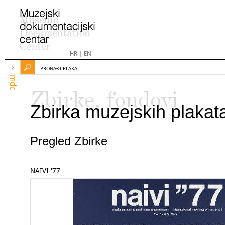
HR
|
EN
PRONAĐI PLAKAT
mdc
Zbirke, fondovi
Zbirka muzejskih plakat
Pregled Zbirke
NAIVI '77