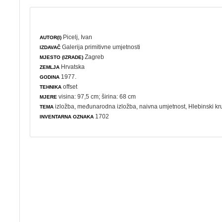
Picelj, Ivan
AUTOR(I)
Galerija primitivne umjetnosti
IZDAVAČ
Zagreb
MJESTO (IZRADE)
Hrvatska
ZEMLJA
1977.
GODINA
offset
TEHNIKA
visina: 97,5 cm; širina: 68 cm
MJERE
izložba
,
međunarodna izložba
,
naivna umjetnost
, Hlebinski kr
TEMA
1702
INVENTARNA OZNAKA