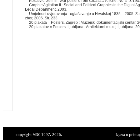
Koščević, Želimir. War posters from Croatia // Affiche. No. 5. 3/193.
Graphic Agitation II : Social and Political Graphics in the Digital 
Legal Department, 2003.
Umjetnost uvjeravanja : oglašavanje u Hrvatskoj 1835. - 2005. Za
zbor, 2006. Str. 233.
20 plakata = Posters. Zagreb : Muzejski dokumentacijski centar, 
20 plakatov = Posters. Ljubljana : Arhitekturni muzej Ljubljana, 2
copyright MDC 1997.-2026.
Izjava o pristu