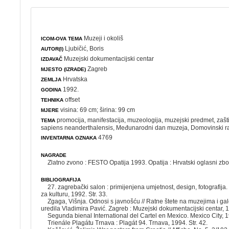
Muzeji i okoliš
ICOM-OVA TEMA
Ljubičić, Boris
AUTOR(I)
Muzejski dokumentacijski centar
IZDAVAČ
Zagreb
MJESTO (IZRADE)
Hrvatska
ZEMLJA
1992.
GODINA
offset
TEHNIKA
visina: 69 cm; širina: 99 cm
MJERE
promocija
,
manifestacija
,
muzeologija
,
muzejski predmet
,
zašt
TEMA
sapiens neanderthalensis,
Međunarodni dan muzeja
,
Domovinski r
4769
INVENTARNA OZNAKA
NAGRADE
Zlatno zvono : FESTO Opatija 1993. Opatija : Hrvatski oglasni zbo
BIBLIOGRAFIJA
27. zagrebački salon : primijenjena umjetnost, design, fotografija
za kulturu, 1992. Str. 33.
Zgaga, Višnja. Odnosi s javnošću // Ratne štete na muzejima i gal
uredila Vladimira Pavić. Zagreb : Muzejski dokumentacijski centar, 1
Segunda bienal International del Cartel en Mexico. Mexico City, 19
Trienále Plagátu Trnava : Plagát 94. Trnava, 1994. Str. 42.