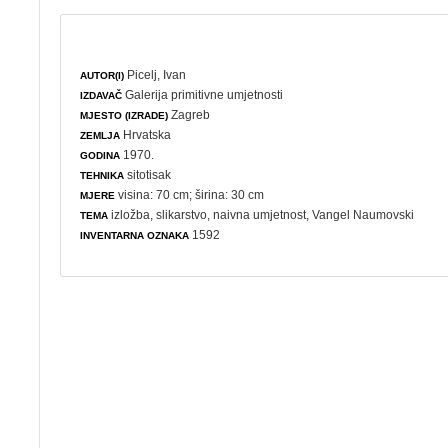
Picelj, Ivan
AUTOR(I)
Galerija primitivne umjetnosti
IZDAVAČ
Zagreb
MJESTO (IZRADE)
Hrvatska
ZEMLJA
1970.
GODINA
sitotisak
TEHNIKA
visina: 70 cm; širina: 30 cm
MJERE
izložba
,
slikarstvo
,
naivna umjetnost
, Vangel Naumovski
TEMA
1592
INVENTARNA OZNAKA