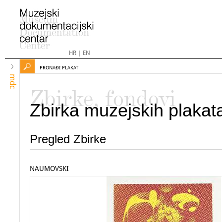
HR
|
EN
PRONAĐI PLAKAT
mdc
Zbirke, fondovi
Zbirka muzejskih plakat
Pregled Zbirke
NAUMOVSKI