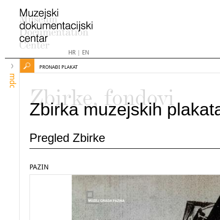
HR
|
EN
PRONAĐI PLAKAT
mdc
Zbirke, fondovi
Zbirka muzejskih plakat
Pregled Zbirke
PAZIN