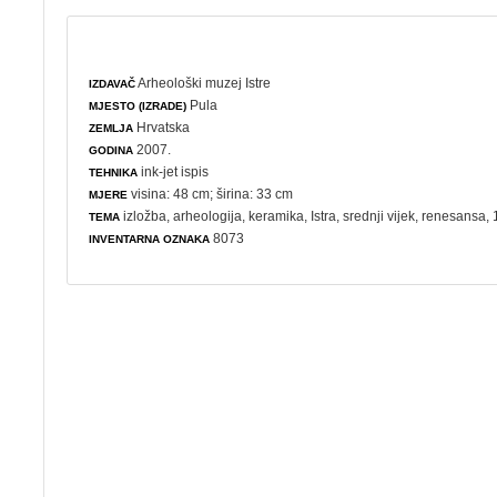
Arheološki muzej Istre
IZDAVAČ
Pula
MJESTO (IZRADE)
Hrvatska
ZEMLJA
2007.
GODINA
ink-jet ispis
TEHNIKA
visina: 48 cm; širina: 33 cm
MJERE
izložba
,
arheologija
,
keramika
, Istra, srednji vijek, renesansa, 1
TEMA
8073
INVENTARNA OZNAKA