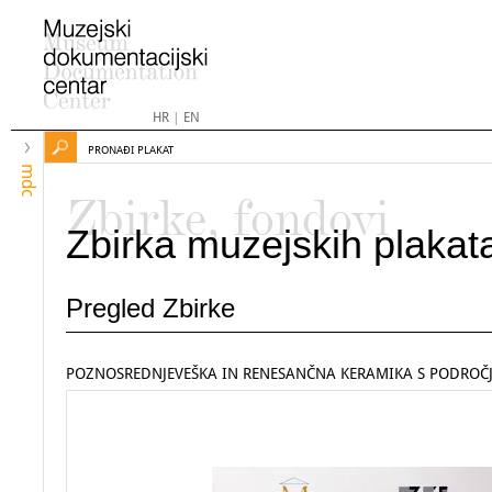
HR
|
EN
PRONAĐI PLAKAT
mdc
Zbirke, fondovi
Zbirka muzejskih plakat
Pregled Zbirke
POZNOSREDNJEVEŠKA IN RENESANČNA KERAMIKA S PODROČJ