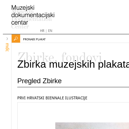
HR
|
EN
PRONAĐI PLAKAT
mdc
Zbirke, fondovi
Zbirka muzejskih plakat
Pregled Zbirke
PRVI HRVATSKI BIENNALE ILUSTRACIJE