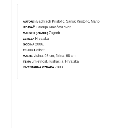
Bachrach Krištofić, Sanja
;
Krištofić, Mario
AUTOR(I)
Galerija Klovićevi dvori
IZDAVAČ
Zagreb
MJESTO (IZRADE)
Hrvatska
ZEMLJA
2006.
GODINA
offset
TEHNIKA
visina: 98 cm; širina: 68 cm
MJERE
umjetnost
,
ilustracija
, Hrvatska
TEMA
7893
INVENTARNA OZNAKA