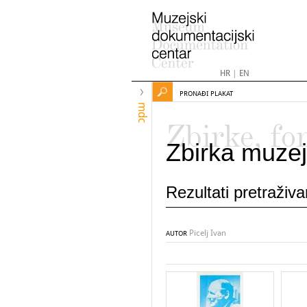
HR
|
EN
PRONAĐI PLAKAT
mdc
Zbirke, fo
Zbirka muzej
Rezultati pretraživ
Picelj Ivan
AUTOR