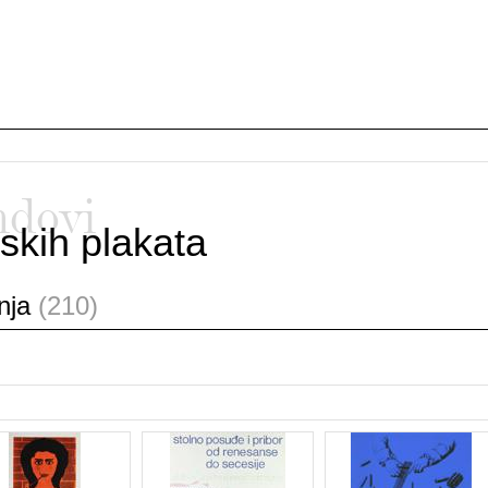
ndovi
skih plakata
anja
(210)