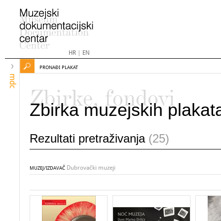
HR
|
EN
PRONAĐI PLAKAT
mdc
Zbirke, fondovi
Zbirka muzejskih plakat
Rezultati pretraživanja
(25)
Dubrovački muzeji
MUZEJ/IZDAVAČ