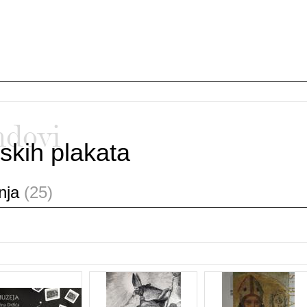
ndovi
skih plakata
anja
(25)