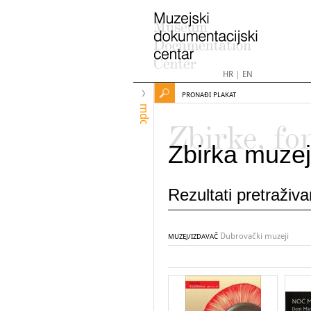
HR
|
EN
PRONAĐI PLAKAT
mdc
Zbirke, fo
Zbirka muzej
Rezultati pretraživ
Dubrovački muzeji
MUZEJ/IZDAVAČ