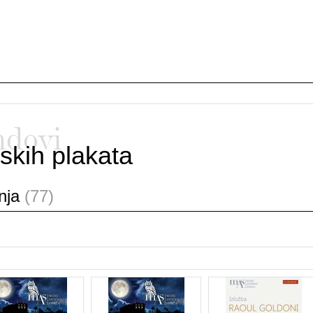
ndovi
skih plakata
anja
(77)