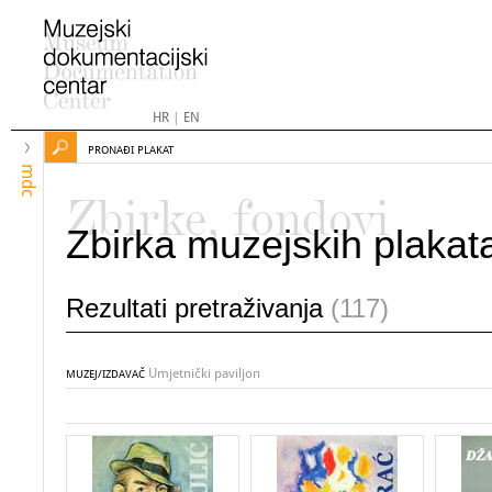
HR
|
EN
PRONAĐI PLAKAT
mdc
Zbirke, fondovi
Zbirka muzejskih plakat
Rezultati pretraživanja
(117)
Umjetnički paviljon
MUZEJ/IZDAVAČ