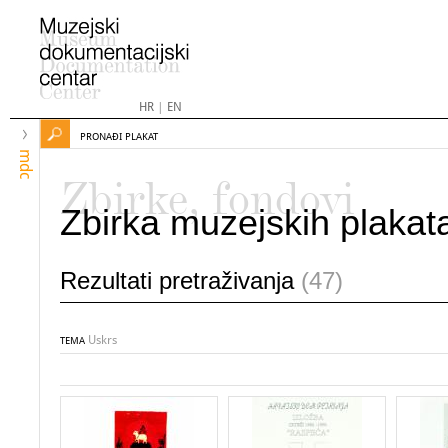
HR
|
EN
PRONAĐI PLAKAT
mdc
Zbirke, fondovi
Zbirka muzejskih plakat
Rezultati pretraživanja
(47)
Uskrs
TEMA