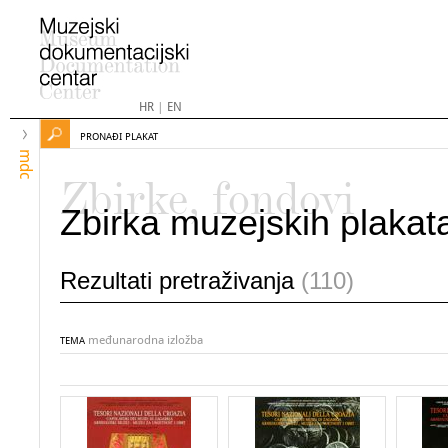
HR
|
EN
PRONAĐI PLAKAT
mdc
Zbirke, fondovi
Zbirka muzejskih plakat
Rezultati pretraživanja
(110)
međunarodna izložba
TEMA