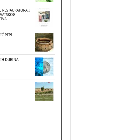
JE RESTAURATORA I
RVATSKOG
ŠTVA
IĆ PEPI
KIH DUBINA