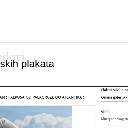
ndovi
skih plakata
Plakati MDC-a 
AN ; FALKUŠA OD PALAGRUŽE DO ATLANTIKA :
Online galerija -
VIDI I ...
Muzej antičkog st