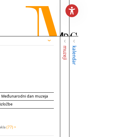
muzeji
kalendar
za Međunarodni dan muzeja
 izložbe
akla
(77) >