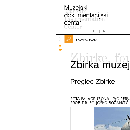
HR
|
EN
PRONAĐI PLAKAT
mdc
Zbirke, fo
Zbirka muzej
Pregled Zbirke
ROTA PALAGRUZONA : IVO PERV
PROF. DR. SC. JOŠKO BOŽANČIĆ