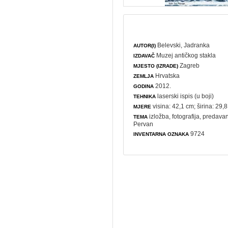
Belevski, Jadranka
AUTOR(I)
Muzej antičkog stakla
IZDAVAČ
Zagreb
MJESTO (IZRADE)
Hrvatska
ZEMLJA
2012.
GODINA
laserski ispis (u boji)
TEHNIKA
visina: 42,1 cm; širina: 29,
MJERE
izložba
,
fotografija
,
predavan
TEMA
Pervan
9724
INVENTARNA OZNAKA