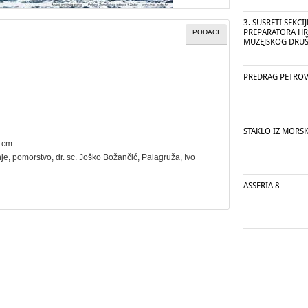
3. SUSRETI SEKCI
PREPARATORA H
PODACI
MUZEJSKOG DRU
PREDRAG PETROV
STAKLO IZ MORS
8 cm
je
,
pomorstvo
, dr. sc. Joško Božančić, Palagruža, Ivo
ASSERIA 8