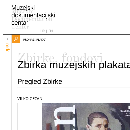
HR
|
EN
PRONAĐI PLAKAT
mdc
Zbirke, fondovi
Zbirka muzejskih plakat
Pregled Zbirke
VILKO GECAN