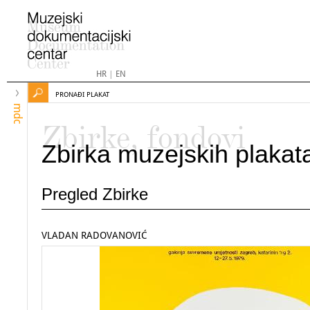
HR
|
EN
PRONAĐI PLAKAT
mdc
Zbirke, fondovi
Zbirka muzejskih plakat
Pregled Zbirke
VLADAN RADOVANOVIĆ