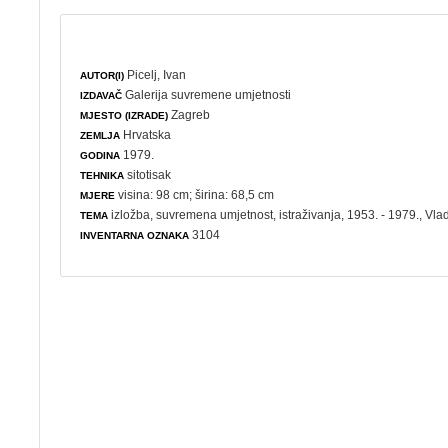
Picelj, Ivan
AUTOR(I)
Galerija suvremene umjetnosti
IZDAVAČ
Zagreb
MJESTO (IZRADE)
Hrvatska
ZEMLJA
1979.
GODINA
sitotisak
TEHNIKA
visina: 98 cm; širina: 68,5 cm
MJERE
izložba
,
suvremena umjetnost
,
istraživanja
, 1953. - 1979., V
TEMA
3104
INVENTARNA OZNAKA