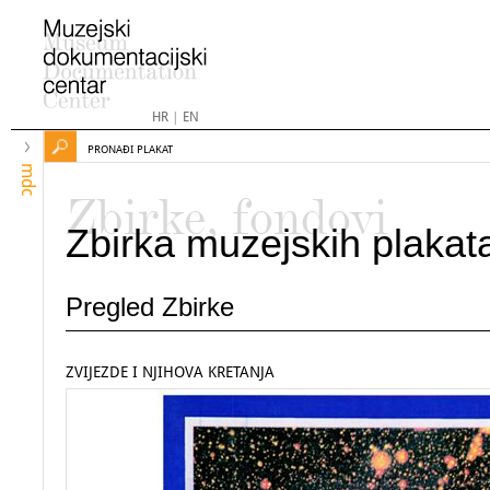
HR
|
EN
PRONAĐI PLAKAT
mdc
Zbirke, fondovi
Zbirka muzejskih plakat
Pregled Zbirke
ZVIJEZDE I NJIHOVA KRETANJA