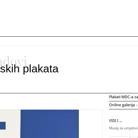
ndovi
skih plakata
Plakati MDC-a 
Online galerija -
VIDI I ...
Muzej za umjetnos