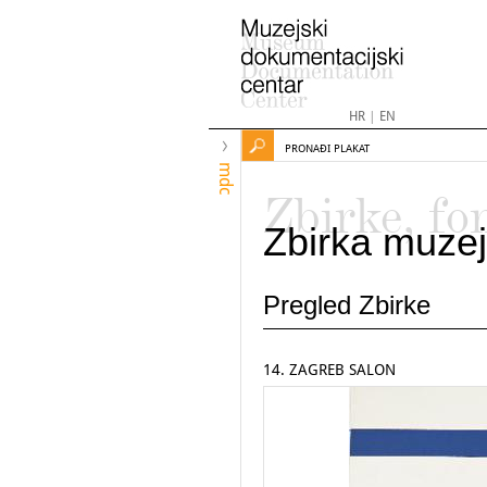
HR
|
EN
PRONAĐI PLAKAT
mdc
Zbirke, fo
Zbirka muzej
Pregled Zbirke
14. ZAGREB SALON