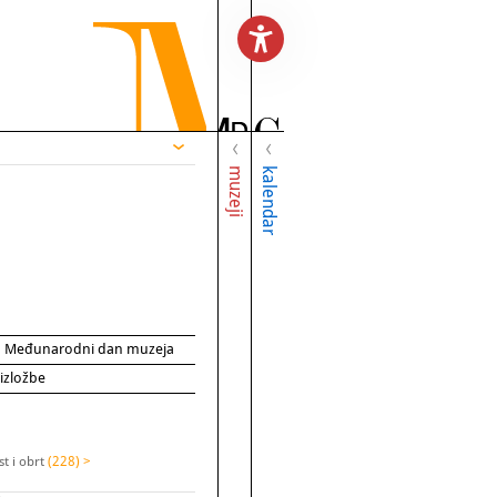
muzeji
kalendar
za Međunarodni dan muzeja
 izložbe
t i obrt
(228) >