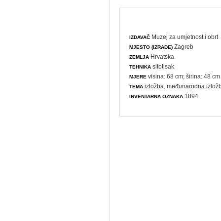
Muzej za umjetnost i obrt
IZDAVAČ
Zagreb
MJESTO (IZRADE)
Hrvatska
ZEMLJA
sitotisak
TEHNIKA
visina: 68 cm; širina: 48 cm
MJERE
izložba
,
međunarodna izlož
TEMA
1894
INVENTARNA OZNAKA