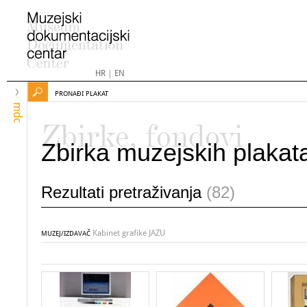
HR
|
EN
PRONAĐI PLAKAT
mdc
Zbirke, fondovi
Zbirka muzejskih plakat
Rezultati pretraživanja
(82)
Kabinet grafike JAZU
MUZEJ/IZDAVAČ