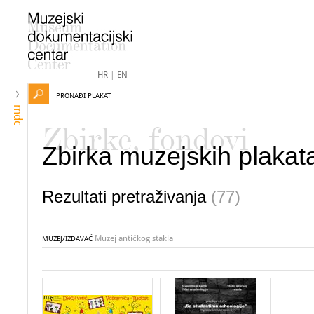
HR
|
EN
PRONAĐI PLAKAT
mdc
Zbirke, fondovi
Zbirka muzejskih plakat
Rezultati pretraživanja
(77)
Muzej antičkog stakla
MUZEJ/IZDAVAČ