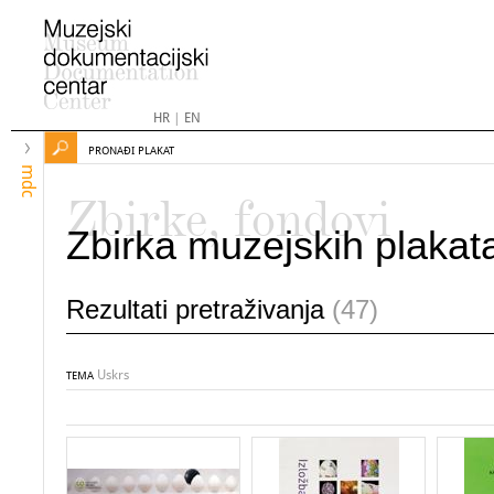
HR
|
EN
PRONAĐI PLAKAT
mdc
Zbirke, fondovi
Zbirka muzejskih plakat
Rezultati pretraživanja
(47)
Uskrs
TEMA