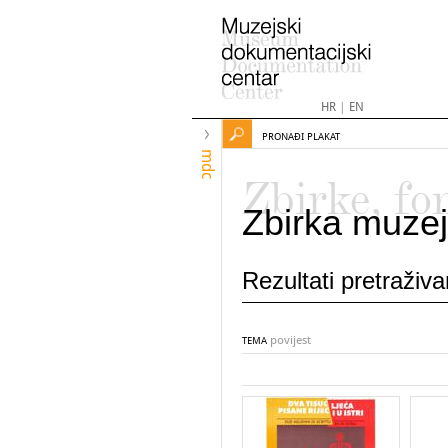
HR
|
EN
PRONAĐI PLAKAT
mdc
Zbirke, fo
Zbirka muzej
Rezultati pretraživ
povijest
TEMA