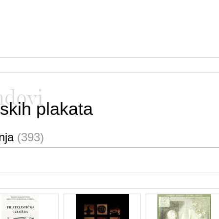
ndovi
skih plakata
anja
(393)