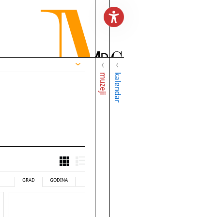
muzeji
kalendar
GRAD
GODINA