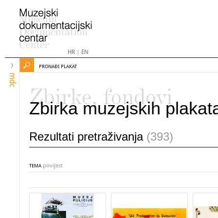
HR
|
EN
PRONAĐI PLAKAT
mdc
Zbirke, fondovi
Zbirka muzejskih plakat
Rezultati pretraživanja
(393)
povijest
TEMA