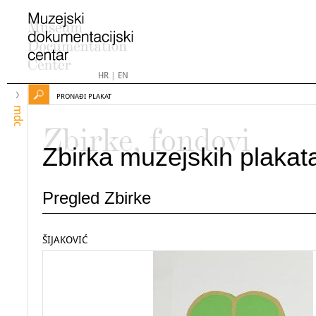
HR
|
EN
PRONAĐI PLAKAT
mdc
Zbirke, fondovi
Zbirka muzejskih plakat
Pregled Zbirke
ŠIJAKOVIĆ