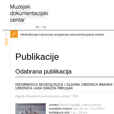
HR
|
EN
PRETRAŽIVANJE PUBLIKACIJA MUZEJSKOGA DOKUMENTACIJSKOG CENTRA
mdc
Publikacije
Odabrana publikacija
INFORMATICA MUSEOLOGICA / GLAVNA UREDNICA BRANKA Š
UREDNICA LADA DRAŽIN-TRBULJAK
Zagreb, Muzejski dokumentacioni centar, 1994
Dražin-Trbuljak, Lada [urednik]
AUTOR/I
God. 24, br. 1-4 (1993.)
NUMERIČKI PODACI
1 sv. ; 28 cm
MATERIJALNI OPIS