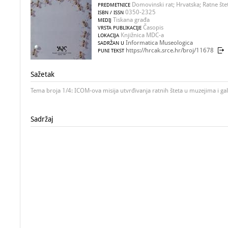
Domovinski rat; Hrvatska; Ratne šte
PREDMETNICE
0350-2325
ISBN / ISSN
Tiskana građa
MEDIJ
Časopis
VRSTA PUBLIKACIJE
Knjižnica MDC-a
LOKACIJA
Informatica Museologica
SADRŽAN U
https://hrcak.srce.hr/broj/11678
PUNI TEKST
Sažetak
Tema broja 1/4: ICOM-ova misija utvrđivanja ratnih šteta u muzejima i ga
Sadržaj