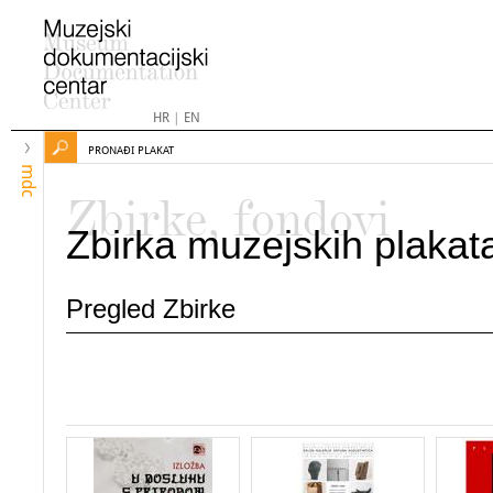
HR
|
EN
PRONAĐI PLAKAT
mdc
Zbirke, fondovi
Zbirka muzejskih plakat
Pregled Zbirke