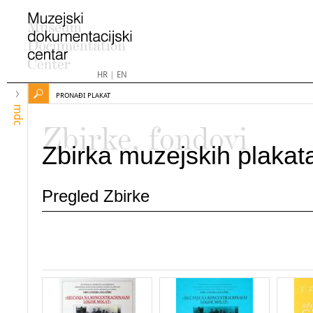
HR
|
EN
PRONAĐI PLAKAT
mdc
Zbirke, fondovi
Zbirka muzejskih plakat
Pregled Zbirke