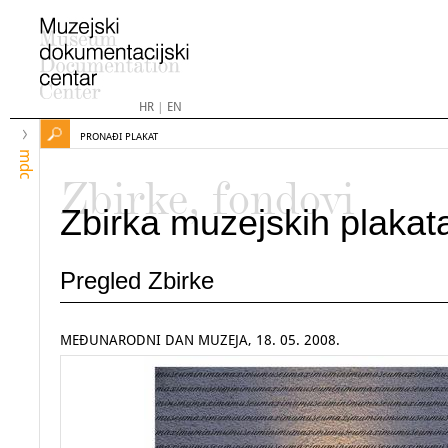
HR
|
EN
PRONAĐI PLAKAT
mdc
Zbirke, fondovi
Zbirka muzejskih plakat
Pregled Zbirke
MEĐUNARODNI DAN MUZEJA, 18. 05. 2008.