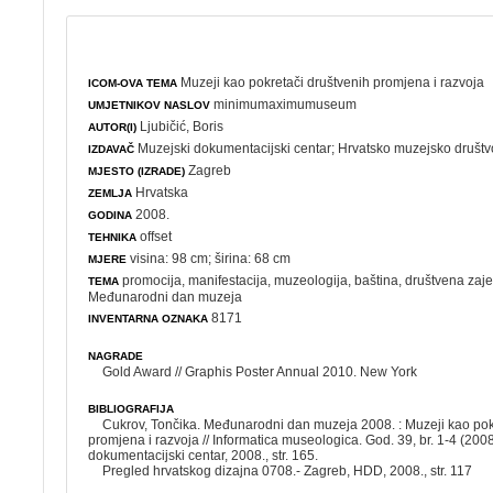
Muzeji kao pokretači društvenih promjena i razvoja
ICOM-OVA TEMA
minimumaximumuseum
UMJETNIKOV NASLOV
Ljubičić, Boris
AUTOR(I)
Muzejski dokumentacijski centar
;
Hrvatsko muzejsko društv
IZDAVAČ
Zagreb
MJESTO (IZRADE)
Hrvatska
ZEMLJA
2008.
GODINA
offset
TEHNIKA
visina: 98 cm; širina: 68 cm
MJERE
promocija
,
manifestacija
,
muzeologija
,
baština
,
društvena zaj
TEMA
Međunarodni dan muzeja
8171
INVENTARNA OZNAKA
NAGRADE
Gold Award // Graphis Poster Annual 2010. New York
BIBLIOGRAFIJA
Cukrov, Tončika. Međunarodni dan muzeja 2008. : Muzeji kao pok
promjena i razvoja // Informatica museologica. God. 39, br. 1-4 (2008
dokumentacijski centar, 2008., str. 165.
Pregled hrvatskog dizajna 0708.- Zagreb, HDD, 2008., str. 117