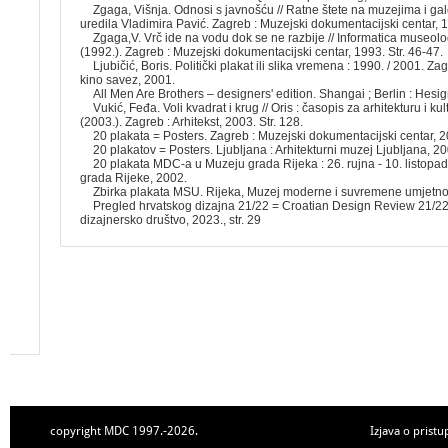
Zgaga, Višnja. Odnosi s javnošću // Ratne štete na muzejima i gal
uredila Vladimira Pavić. Zagreb : Muzejski dokumentacijski centar, 1
Zgaga,V. Vrč ide na vodu dok se ne razbije // Informatica museolog
(1992.). Zagreb : Muzejski dokumentacijski centar, 1993. Str. 46-47.
Ljubičić, Boris. Politički plakat ili slika vremena : 1990. / 2001. Za
kino savez, 2001.
All Men Are Brothers – designers' edition. Shangai ; Berlin : Hesig
Vukić, Feđa. Voli kvadrat i krug // Oris : časopis za arhitekturu i kult
(2003.). Zagreb : Arhitekst, 2003. Str. 128.
20 plakata = Posters. Zagreb : Muzejski dokumentacijski centar, 
20 plakatov = Posters. Ljubljana : Arhitekturni muzej Ljubljana, 2
20 plakata MDC-a u Muzeju grada Rijeka : 26. rujna - 10. listopa
grada Rijeke, 2002.
Zbirka plakata MSU. Rijeka, Muzej moderne i suvremene umjetnos
Pregled hrvatskog dizajna 21/22 = Croatian Design Review 21/22.
dizajnersko društvo, 2023., str. 29
copyright MDC 1997.-2026.
Izjava o pristu