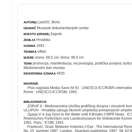
Ljubičić, Boris
AUTOR(I)
Muzejski dokumentacijski centar
IZDAVAČ
Zagreb
MJESTO (IZRADE)
Hrvatska
ZEMLJA
1991.
GODINA
offset
TEHNIKA
visina: 68,5 cm; širina: 98,5 cm
MJERE
promocija
,
manifestacija
,
muzeologija
,
politička povijest
,
kultu
TEMA
Međunarodni dan muzeja
4835
INVENTARNA OZNAKA
NAGRADE
Prva nagrada Media Save Art 91 : UNESCO-ICCROM's internation
Rome : UNESCO-ICCROM, 1992.
BIBLIOGRAFIJA
ZGRAF 6 : Međunarodna izložba grafičkog dizajna i vizualnih kom
ULUPUH - Hrvatska udruga likovnih umjetnika primijenjenih umjetnos
Zgaga,V. A Jug Goes to the Water until It Breaks // MPR News : 
Rheinisches Freilichtum und Landesmuseum für Volkskunde Komme
1991. Pariz : ICOM, 1991.
Franković, Orsat. Between histories // Eye : The International Rev
No. 25. summer 1997. London : Quantum publishing, 1997. Str. 62-6