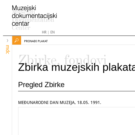
HR
|
EN
PRONAĐI PLAKAT
mdc
Zbirke, fondovi
Zbirka muzejskih plakat
Pregled Zbirke
MEĐUNARODNI DAN MUZEJA, 18.05. 1991.