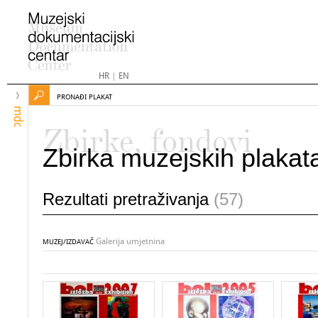
HR
|
EN
PRONAĐI PLAKAT
mdc
Zbirke, fondovi
Zbirka muzejskih plakat
Rezultati pretraživanja
(57)
Galerija umjetnina
MUZEJ/IZDAVAČ