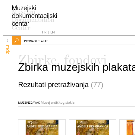
HR
|
EN
PRONAĐI PLAKAT
mdc
Zbirke, fondovi
Zbirka muzejskih plakat
Rezultati pretraživanja
(77)
Muzej antičkog stakla
MUZEJ/IZDAVAČ