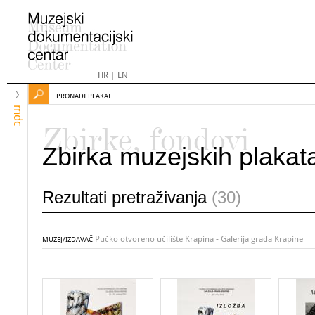
HR
|
EN
PRONAĐI PLAKAT
mdc
Zbirke, fondovi
Zbirka muzejskih plakat
Rezultati pretraživanja
(30)
Pučko otvoreno učilište Krapina - Galerija grada Krapine
MUZEJ/IZDAVAČ