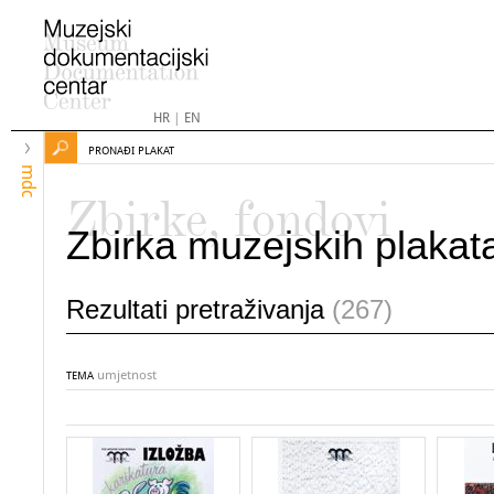
HR
|
EN
PRONAĐI PLAKAT
mdc
Zbirke, fondovi
Zbirka muzejskih plakat
Rezultati pretraživanja
(267)
umjetnost
TEMA