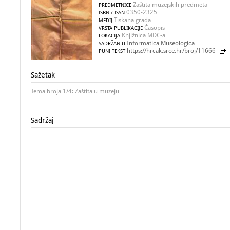
Zaštita muzejskih predmeta
PREDMETNICE
0350-2325
ISBN / ISSN
Tiskana građa
MEDIJ
Časopis
VRSTA PUBLIKACIJE
Knjižnica MDC-a
LOKACIJA
Informatica Museologica
SADRŽAN U
https://hrcak.srce.hr/broj/11666
PUNI TEKST
Sažetak
Tema broja 1/4: Zaštita u muzeju
Sadržaj