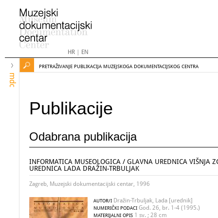
HR
|
EN
PRETRAŽIVANJE PUBLIKACIJA MUZEJSKOGA DOKUMENTACIJSKOG CENTRA
mdc
Publikacije
Odabrana publikacija
INFORMATICA MUSEOLOGICA / GLAVNA UREDNICA VIŠNJA Z
UREDNICA LADA DRAŽIN-TRBULJAK
Zagreb, Muzejski dokumentacijski centar, 1996
Dražin-Trbuljak, Lada [urednik]
AUTOR/I
God. 26, br. 1-4 (1995.)
NUMERIČKI PODACI
1 sv. ; 28 cm
MATERIJALNI OPIS