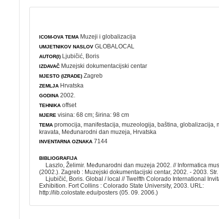
Muzeji i globalizacija
ICOM-OVA TEMA
GLOBALOCAL
UMJETNIKOV NASLOV
Ljubičić, Boris
AUTOR(I)
Muzejski dokumentacijski centar
IZDAVAČ
Zagreb
MJESTO (IZRADE)
Hrvatska
ZEMLJA
2002.
GODINA
offset
TEHNIKA
visina: 68 cm; širina: 98 cm
MJERE
promocija
,
manifestacija
,
muzeologija
,
baština
,
globalizacija
,
TEMA
kravata
,
Međunarodni dan muzeja
, Hrvatska
7144
INVENTARNA OZNAKA
BIBLIOGRAFIJA
Laszlo, Želimir. Međunarodni dan muzeja 2002. // Informatica mus
(2002.). Zagreb : Muzejski dokumentacijski centar, 2002. - 2003. Str.
Ljubičić, Boris. Global / local // Twelfth Colorado International Invi
Exhibition. Fort Collins : Colorado State University, 2003. URL:
http://lib.colostate.edu/posters (05. 09. 2006.)