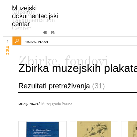
HR
|
EN
PRONAĐI PLAKAT
mdc
Zbirke, fondovi
Zbirka muzejskih plakat
Rezultati pretraživanja
(31)
Muzej grada Pazina
MUZEJ/IZDAVAČ