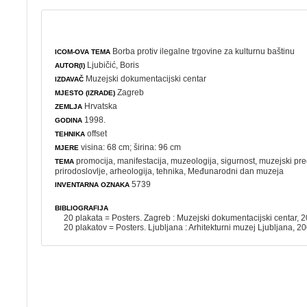
Borba protiv ilegalne trgovine za kulturnu baštinu
ICOM-OVA TEMA
Ljubičić, Boris
AUTOR(I)
Muzejski dokumentacijski centar
IZDAVAČ
Zagreb
MJESTO (IZRADE)
Hrvatska
ZEMLJA
1998.
GODINA
offset
TEHNIKA
visina: 68 cm; širina: 96 cm
MJERE
promocija
,
manifestacija
,
muzeologija
,
sigurnost
,
muzejski pr
TEMA
prirodoslovlje
,
arheologija
,
tehnika
,
Međunarodni dan muzeja
5739
INVENTARNA OZNAKA
BIBLIOGRAFIJA
20 plakata = Posters. Zagreb : Muzejski dokumentacijski centar, 
20 plakatov = Posters. Ljubljana : Arhitekturni muzej Ljubljana, 2