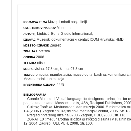
Muzeji i mladi posjetitelji
ICOM-OVA TEMA
Museum
UMJETNIKOV NASLOV
Ljubičić, Boris
;
Studio International,
AUTOR(I)
Muzejski dokumentacijski centar
;
ICOM Hrvatska
;
HMD
IZDAVAČ
Zagreb
MJESTO (IZRADE)
Hrvatska
ZEMLJA
2006.
GODINA
offset
TEHNIKA
visina: 67,8 cm; širina: 97,8 cm
MJERE
promocija
,
manifestacija
,
muzeologija
,
baština
,
komunikacija
,
TEMA
Međunarodni dan muzeja
7778
INVENTARNA OZNAKA
BIBLIOGRAFIJA
Connie Malamed: Visual language for designers : principles for cr
people understand. Massachusetts, USA, Rockport Publishers, 2009.,
Cukrov, Tončika. Međunarodni dan muzeja 2006. // Informatica mu
1-4 (2006.). Zagreb : Muzejski dokumentacijski centar, 2006. Str. 188
Pregled hrvatskog dizajna 0708.- Zagreb, HDD, 2008., str. 116
ZGRAF 10 : međunarodna izložba grafičkog dizajna i vizualnih kom
12. 2004. Zagreb : ULUPUH, 2008. Str. 160.