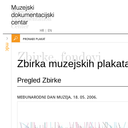
HR
|
EN
PRONAĐI PLAKAT
mdc
Zbirke, fondovi
Zbirka muzejskih plakat
Pregled Zbirke
MEĐUNARODNI DAN MUZEJA, 18. 05. 2006.