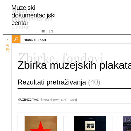
HR
|
EN
PRONAĐI PLAKAT
mdc
Zbirke, fondovi
Zbirka muzejskih plakat
Rezultati pretraživanja
(40)
Hrvatski povijesni muzej
MUZEJ/IZDAVAČ