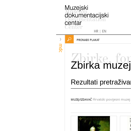
HR
|
EN
PRONAĐI PLAKAT
mdc
Zbirke, fo
Zbirka muzej
Rezultati pretraživ
Hrvatski povijesni muzej
MUZEJ/IZDAVAČ