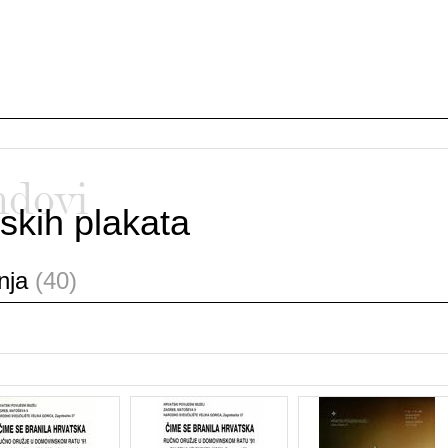
ndovi
skih plakata
anja
(40)