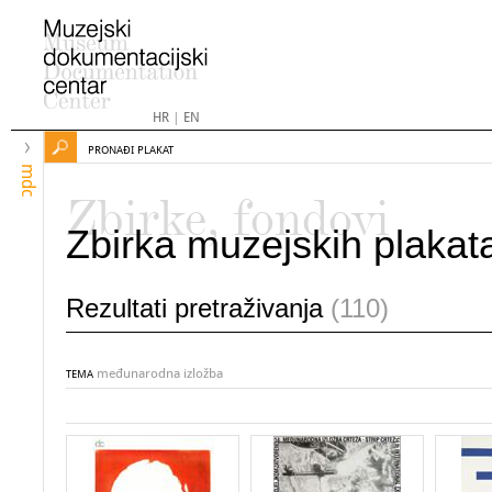
HR
|
EN
PRONAĐI PLAKAT
mdc
Zbirke, fondovi
Zbirka muzejskih plakat
Rezultati pretraživanja
(110)
međunarodna izložba
TEMA