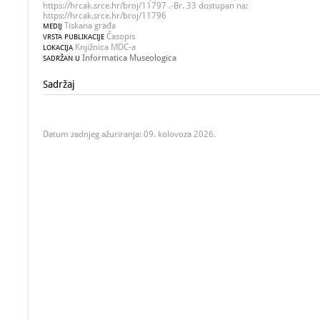
https://hrcak.srce.hr/broj/11797 .-Br. 33 dostupan na:
https://hrcak.srce.hr/broj/11796
Tiskana građa
MEDIJ
Časopis
VRSTA PUBLIKACIJE
Knjižnica MDC-a
LOKACIJA
Informatica Museologica
SADRŽAN U
Sadržaj
Datum zadnjeg ažuriranja: 09. kolovoza 2026.