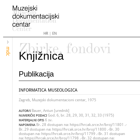
HR
|
EN
Zbirke, fondovi
mdc
Knjižnica
Publikacija
INFORMATICA MUSEOLOGICA
Zagreb, Muzejski dokumentacioni centar, 1975
Bauer, Antun [urednik]
AUTOR/I
God. 6, br. 28, 29, 30, 31, 32, 33 (1975)
NUMERIČKI PODACI
6 sv.
MATERIJALNI OPIS
Br. 28 dostupan na: https://hrcak.srce.hr/broj/11801 .-
NAPOMENA
Br. 29 dostupan na: https://hrcak.srce.hr/broj/11800 .-Br. 30
dostupan na: https://hrcak.srce.hr/broj/11799 .-Br. 31 dostupan
na: https://hrcak.srce.hr/broj/11798 .-Br. 32 dostupan na: