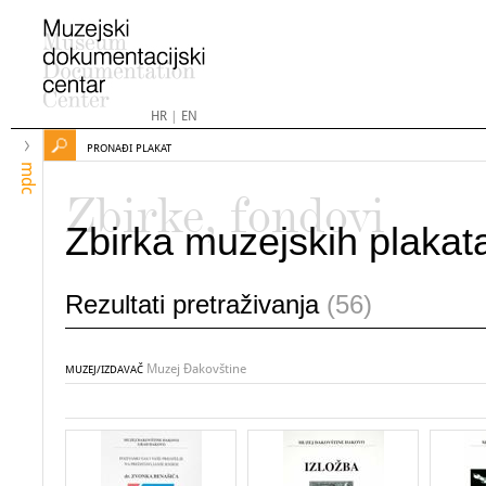
HR
|
EN
PRONAĐI PLAKAT
mdc
Zbirke, fondovi
Zbirka muzejskih plakat
Rezultati pretraživanja
(56)
Muzej Đakovštine
MUZEJ/IZDAVAČ