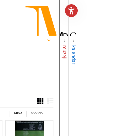
muzeji
kalendar
GRAD
GODINA