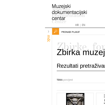
HR
|
EN
PRONAĐI PLAKAT
mdc
Zbirke, fo
Zbirka muzej
Rezultati pretraživ
povijest
TEMA