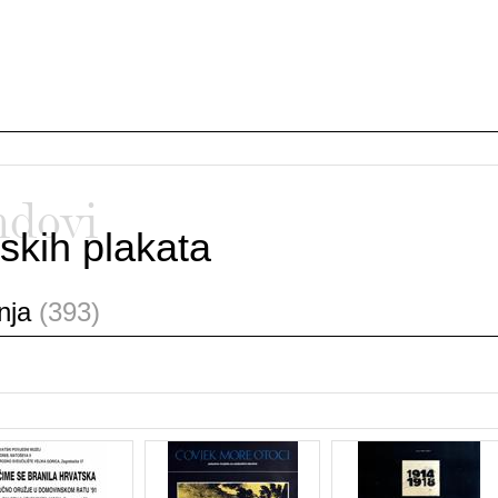
ndovi
skih plakata
anja
(393)