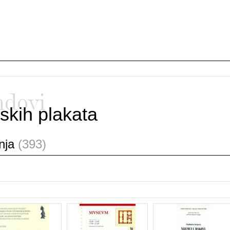
ndovi
skih plakata
anja
(393)