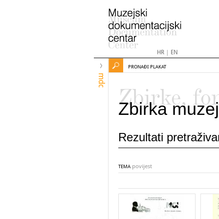
HR
|
EN
PRONAĐI PLAKAT
mdc
Zbirke, fo
Zbirka muzej
Rezultati pretraživ
povijest
TEMA